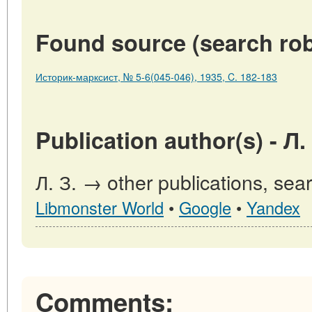
Found source (search rob
Историк-марксист, № 5-6(045-046), 1935, C. 182-183
Publication author(s) - Л. 
Л. З. → other publications, sea
Libmonster World
•
Google
•
Yandex
Comments: