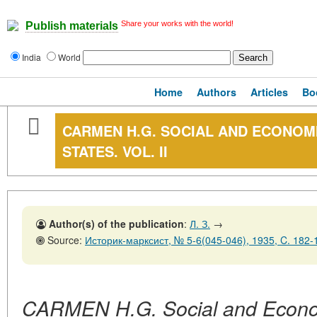
Share your works with the world!
Publish materials
India
World
Home
Authors
Articles
Bo
CARMEN H.G. SOCIAL AND ECONOMI
STATES. VOL. II
Author(s) of the publication
:
Л. З.
→
Source:
Историк-марксист, № 5-6(045-046), 1935, C. 182-
CARMEN H.G. Social and Economi