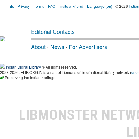
Privacy
Terms
FAQ
Invite a Friend
Language (en)
© 2026
Indian
Editorial Contacts
About
·
News
·
For Advertisers
Indian Digital Library
® All rights reserved.
2023-2026, ELIB.ORG.IN is a part of Libmonster, international library network (
ope
Preserving the Indian heritage
LIBMONSTER NET
L