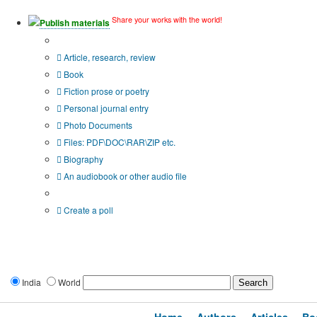
Share your works with the world!
Publish materials
Publication type?
Article, research, review
Book
Fiction prose or poetry
Personal journal entry
Photo Documents
Files: PDF\DOC\RAR\ZIP etc.
Biography
An audiobook or other audio file
Additional options:
Create a poll
India
World