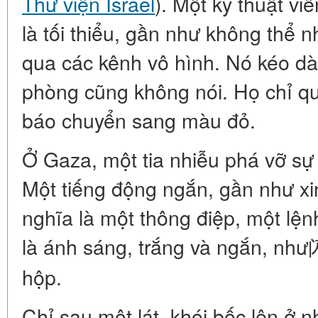
Thư viện Israel
). Một kỹ thuật vi
là tối thiểu, gần như không thể 
qua các kênh vô hình. Nó kéo dài
phòng cũng không nói. Họ chỉ qu
báo chuyển sang màu đỏ.
Ở Gaza, một tia nhiễu phá vỡ sự 
Một tiếng động ngắn, gần như xin
nghĩa là một thông điệp, một lện
là ánh sáng, trắng và ngắn, nh
hộp.
Chỉ sau một lát, khói bốc lên ở n