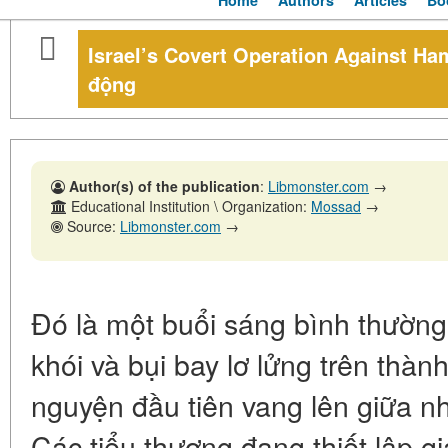
Home
Authors
Articles
Bo
Israel’s Covert Operation Against Ha
động
Author(s) of the publication
:
Libmonster.com
→
Educational Institution \ Organization:
Mossad
→
Source:
Libmonster.com
→
Đó là một buổi sáng bình thườn
khói và bụi bay lơ lửng trên thàn
nguyện đầu tiên vang lên giữa n
Các tiểu thương đang thiết lập 