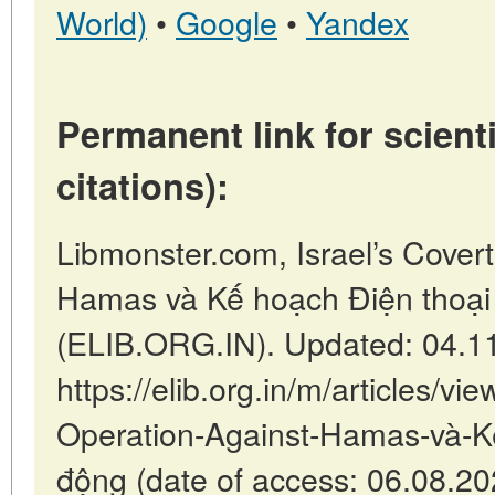
World)
•
Google
•
Yandex
Permanent link for scienti
citations):
Libmonster.com, Israel’s Cover
Hamas và Kế hoạch Điện thoại d
(ELIB.ORG.IN). Updated: 04.1
https://elib.org.in/m/articles/vie
Operation-Against-Hamas-và-Kế
động (date of access: 06.08.20