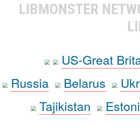
LIBMONSTER NET
L
US-Great Brit
Russia
Belarus
Ukr
Tajikistan
Eston