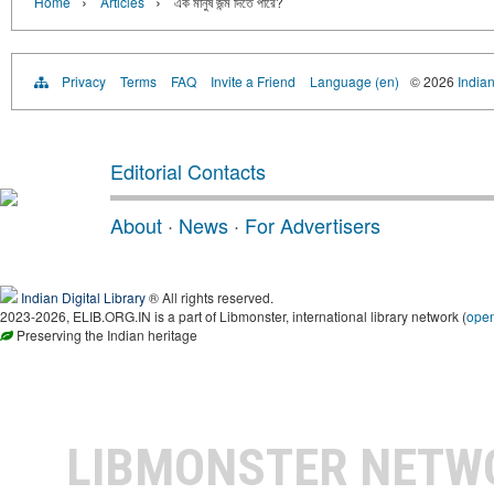
›
›
Home
Articles
এক মানুষ জন্ম দিতে পারে?
Privacy
Terms
FAQ
Invite a Friend
Language (en)
© 2026
Indian
Editorial Contacts
About
·
News
·
For Advertisers
Indian Digital Library
® All rights reserved.
2023-2026, ELIB.ORG.IN is a part of Libmonster, international library network (
ope
Preserving the Indian heritage
LIBMONSTER NET