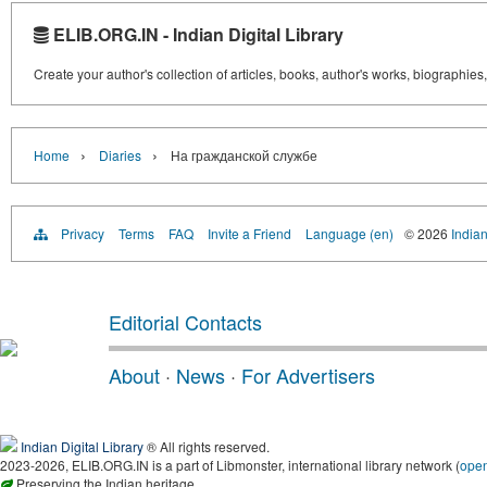
ELIB.ORG.IN - Indian Digital Library
Create your author's collection of articles, books, author's works, biographies
›
›
Home
Diaries
На гражданской службе
Privacy
Terms
FAQ
Invite a Friend
Language (en)
© 2026
Indian
Editorial Contacts
About
·
News
·
For Advertisers
Indian Digital Library
® All rights reserved.
2023-2026, ELIB.ORG.IN is a part of Libmonster, international library network (
ope
Preserving the Indian heritage