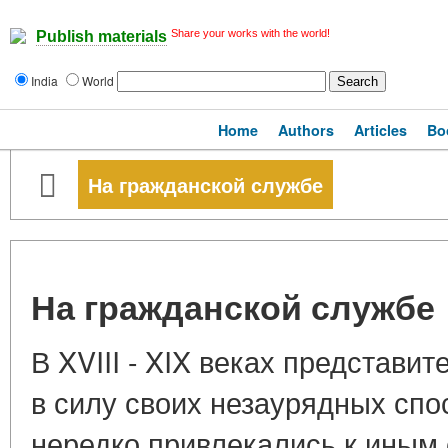
Share your works with the world!
Publish materials
India
World
Home
Authors
Articles
Bo
На гражданской службе
На гражданской службе
В XVIII - XIX веках представи
в силу своих незаурядных спо
нередко привлекались к иным