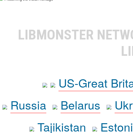
LIBMONSTER NET
L
US-Great Brit
Russia
Belarus
Ukr
Tajikistan
Eston