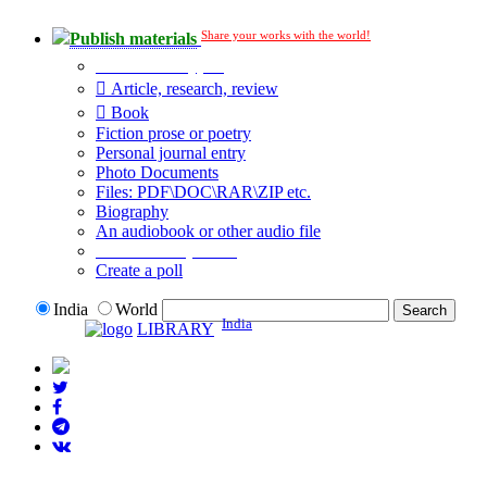
Share your works with the world!
Publish materials
Publication type?
Article, research, review
Book
Fiction prose or poetry
Personal journal entry
Photo Documents
Files: PDF\DOC\RAR\ZIP etc.
Biography
An audiobook or other audio file
Additional options:
Create a poll
India
World
India
LIBRARY