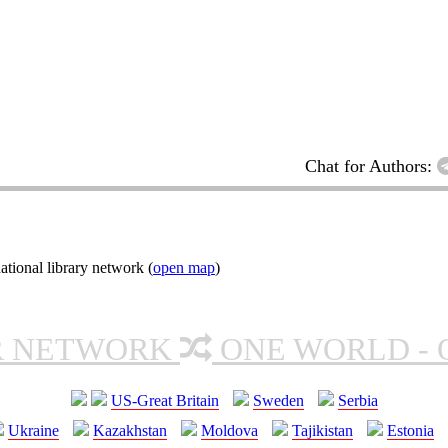
Chat for Authors:
tional library network (
open map
)
R NETWORK
ONE WORLD - 
US-Great Britain
Sweden
Serbia
Ukraine
Kazakhstan
Moldova
Tajikistan
Estonia