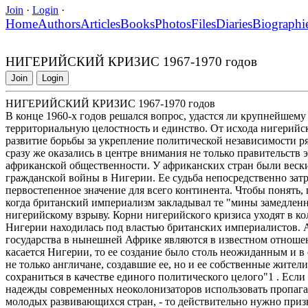
Join
·
Login
·
Home
Authors
Articles
Books
Photos
Files
Diaries
Biographi
НИГЕРИЙСКИЙ КРИЗИС 1967-1970 годов
Join
Login
НИГЕРИЙСКИЙ КРИЗИС 1967-1970 годов
В конце 1960-х годов решался вопрос, удастся ли крупнейшем
территориальную целостность и единство. От исхода нигерийс
развитие борьбы за укрепление политической независимости р
сразу же оказались в центре внимания не только правительств 
африканской общественности. У африканских стран были вески
гражданской войны в Нигерии. Ее судьба непосредственно затр
первостепенное значение для всего континента. Чтобы понять,
когда британский империализм закладывал те "мины замедленно
нигерийскому взрыву. Корни нигерийского кризиса уходят в к
Нигерии находилась под властью британских империалистов. А
государства в нынешней Африке являются в известном отноше
касается Нигерии, то ее создание было столь неожиданным и в
не только англичане, создавшие ее, но и ее собственные жител
сохраниться в качестве единого политического целого"1 . Если
надежды современных неоколонизаторов использовать пропага
молодых развивающихся стран, - то действительно нужно призн