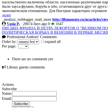
насильственно включены области, населенные различными на
были хауса-фулани, йоруба и ибо, отличающиеся друг от друга 
экономическом отношении. Для Нигерии характерно огромное э
далее
_modzzz_rssblogger_read_more
http://libmonster.ru/m/articl
Vasia P.
·
20674 days ago
0
1647
ПИСЬМА ФРАНЦА И ПЕТРА ЛЕФОРТОВ О "ВЕЛИКОМ П
ПОЛИТИЧЕСКАЯ БОРЬБА В ВЕНЕЦИИ В ПЕРВЫЕ МЕСЯЦ
Professional Authors' Comments:
Order by:
expand all
Per page:
There are no comments yet
Library guests comments
Actions
Subscribe
Name:
Email: