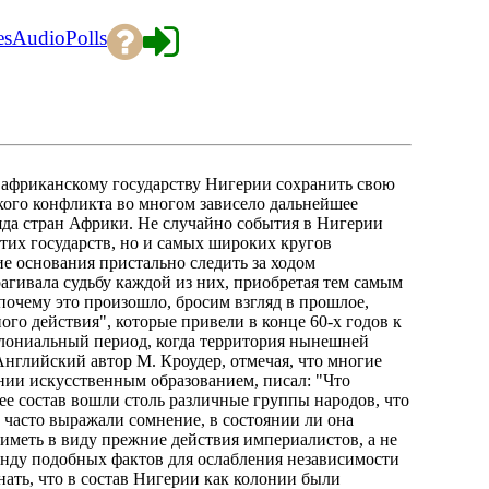
es
Audio
Polls
у африканскому государству Нигерии сохранить свою
кого конфликта во многом зависело дальнейшее
яда стран Африки. Не случайно события в Нигерии
этих государств, но и самых широких кругов
е основания пристально следить за ходом
агивала судьбу каждой из них, приобретая тем самым
 почему это произошло, бросим взгляд в прошлое,
го действия", которые привели в конце 60-х годов к
олониальный период, когда территория нынешней
нглийский автор М. Кроудер, отмечая, что многие
нии искусственным образованием, писал: "Что
 ее состав вошли столь различные группы народов, что
и часто выражали сомнение, в состоянии ли она
 иметь в виду прежние действия империалистов, а не
нду подобных фактов для ослабления независимости
ать, что в состав Нигерии как колонии были