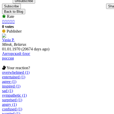
Subscribe
Sha
Back to Blog
Rate





0 votes
Publisher
Vasia P.
Minsk, Belarus
01.01.1970 (20674 days ago)
Авторский блог
россия
Your reaction?
overwhelmed (1)
entertained (1)
agree (1)
inspired (1)
sad (1)
sympathetic (1)
surprised (1)
angry (1)
confused (1)
worried (1)