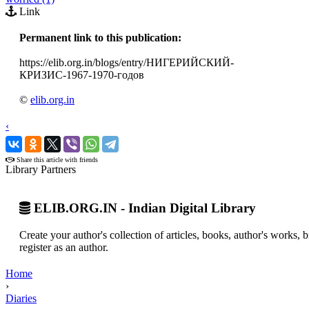
Link
Permanent link to this publication:
https://elib.org.in/blogs/entry/НИГЕРИЙСКИЙ-
КРИЗИС-1967-1970-годов
©
elib.org.in
‹
›
Share this article with friends
Library Partners
ELIB.ORG.IN - Indian Digital Library
Create your author's collection of articles, books, author's works,
register as an author.
Home
›
Diaries